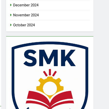
December 2024
November 2024
October 2024