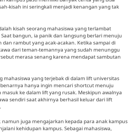
h-kisah ini seringkali menjadi kenangan yang tak
adalah kisah seorang mahasiswa yang terlambat
. Saat bangun, ia panik dan langsung berlari menuju
 dan rambut yang acak-acakan. Ketika sampai di
n tawa dari teman-temannya yang sudah menunggu
ersebut merasa senang karena mendapat sambutan
ng mahasiswa yang terjebak di dalam lift universitas
ebenarnya hanya ingin mencari shortcut menuju
 masuk ke dalam lift yang rusak. Meskipun awalnya
a sendiri saat akhirnya berhasil keluar dari lift
.
bur, namun juga mengajarkan kepada para anak kampus
menjalani kehidupan kampus. Sebagai mahasiswa,