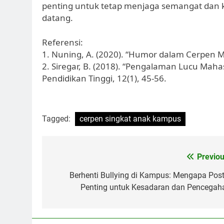
penting untuk tetap menjaga semangat dan k
datang.
Referensi:
1. Nuning, A. (2020). “Humor dalam Cerpen Ma
2. Siregar, B. (2018). “Pengalaman Lucu Maha
Pendidikan Tinggi, 12(1), 45-56.
Tagged:
cerpen singkat anak kampus
Post
Previou
navigation
Berhenti Bullying di Kampus: Mengapa Post
Penting untuk Kesadaran dan Pencegah