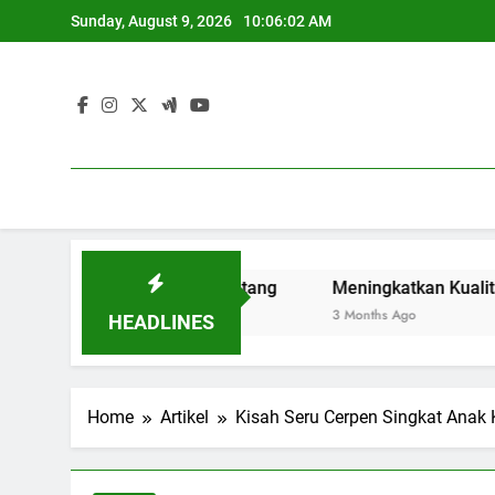
Skip
Sunday, August 9, 2026
10:06:03 AM
to
content
gi Generasi Mendatang
Meningkatkan Kualitas Akademik
3 Months Ago
HEADLINES
Home
Artikel
Kisah Seru Cerpen Singkat Anak