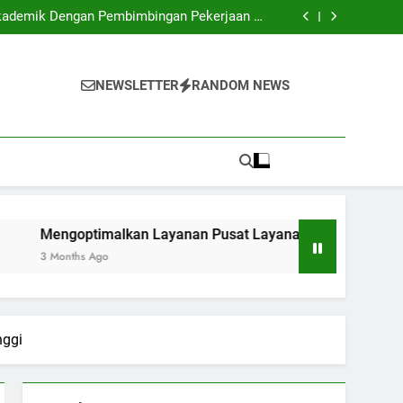
asilkan Terobosan bagi Generasi Mendatang
kademik Dengan Pembimbingan Pekerjaan di
Universitas
usat Layanan Perguruan Tinggi bagi Pelajar
 Belajar: Melibatkan Sistem Digital di Kelas
asilkan Terobosan bagi Generasi Mendatang
kademik Dengan Pembimbingan Pekerjaan di
NEWSLETTER
RANDOM NEWS
Universitas
usat Layanan Perguruan Tinggi bagi Pelajar
 Belajar: Melibatkan Sistem Digital di Kelas
ptimalkan Layanan Pusat Layanan Perguruan Tinggi bagi Pel
s Ago
nggi