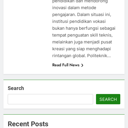
pendidikan dan mendorong
inovasi dalam metode
pengajaran. Dalam situasi ini,
institusi pendidikan vokasi
bukan hanya berfungsi sebagai
tempat penguatan skill teknis,
melainkan juga menjadi pusat
kreasi yang siap menghadapi
rintangan global. Politeknik…
Read Full News
Search
SEARCH
Recent Posts