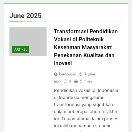
June 2025
Transformasi Pendidikan
Vokasi di Politeknik
Kesehatan Masyarakat:
ARTIKEL
Penekanan Kualitas dan
Inovasi
kampusid
1 year
ago
0
5 mins
Pendidikan vokasi di Indonesia
di Indonesia mengalami
transformasi yang signifikan
dalam beberapa tahun terakhir
ini. Tujuan utama dalam proses
ini ialah menambah standar