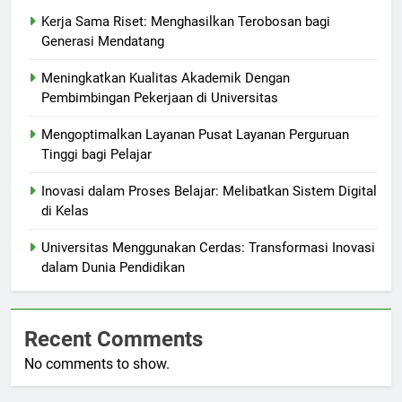
Kerja Sama Riset: Menghasilkan Terobosan bagi
Generasi Mendatang
Meningkatkan Kualitas Akademik Dengan
Pembimbingan Pekerjaan di Universitas
Mengoptimalkan Layanan Pusat Layanan Perguruan
Tinggi bagi Pelajar
Inovasi dalam Proses Belajar: Melibatkan Sistem Digital
di Kelas
Universitas Menggunakan Cerdas: Transformasi Inovasi
dalam Dunia Pendidikan
Recent Comments
No comments to show.