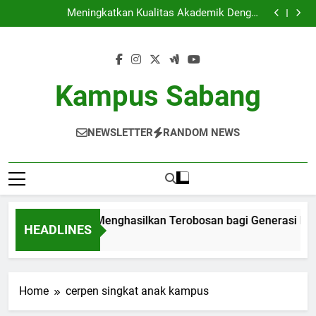
Kerja Sama Riset: Menghasilkan Terobosan bagi
Skip
Generasi Mendatang
Meningkatkan Kualitas Akademik Dengan
to
Pembimbingan Pekerjaan di Universitas
Mengoptimalkan Layanan Pusat Layanan Perguruan
Tinggi bagi Pelajar
Inovasi dalam Proses Belajar: Melibatkan Sistem
content
Digital di Kelas
Kerja Sama Riset: Menghasilkan Terobosan bagi
Generasi Mendatang
Meningkatkan Kualitas Akademik Dengan
Pembimbingan Pekerjaan di Universitas
Mengoptimalkan Layanan Pusat Layanan Perguruan
Kampus Sabang
Tinggi bagi Pelajar
Inovasi dalam Proses Belajar: Melibatkan Sistem
Digital di Kelas
NEWSLETTER
RANDOM NEWS
erja Sama Riset: Menghasilkan Terobosan bagi Generasi Men
HEADLINES
 Months Ago
Home
cerpen singkat anak kampus