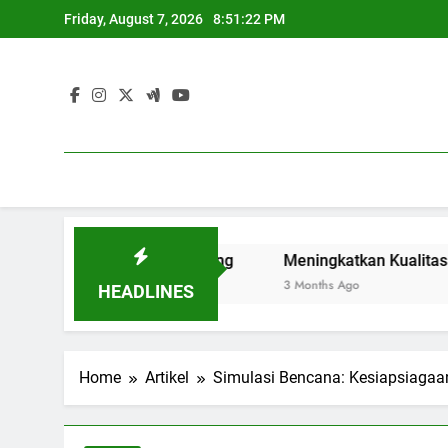
Skip
Friday, August 7, 2026
8:51:23 PM
to
content
i Generasi Mendatang
Meningkatkan Kualitas Akademik 
3 Months Ago
HEADLINES
Home
Artikel
Simulasi Bencana: Kesiapsiagaa