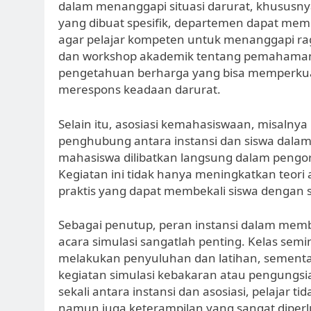
dalam menanggapi situasi darurat, khususn
yang dibuat spesifik, departemen dapat mem
agar pelajar kompeten untuk menanggapi rag
dan workshop akademik tentang pemahaman 
pengetahuan berharga yang bisa memperkuat 
merespons keadaan darurat.
Selain itu, asosiasi kemahasiswaan, misaln
penghubung antara instansi dan siswa dalam 
mahasiswa dilibatkan langsung dalam pengorg
Kegiatan ini tidak hanya meningkatkan teo
praktis yang dapat membekali siswa dengan sk
Sebagai penutup, peran instansi dalam memb
acara simulasi sangatlah penting. Kelas sem
melakukan penyuluhan dan latihan, sementara
kegiatan simulasi kebakaran atau pengungsi
sekali antara instansi dan asosiasi, pelaja
namun juga keterampilan yang sangat diper