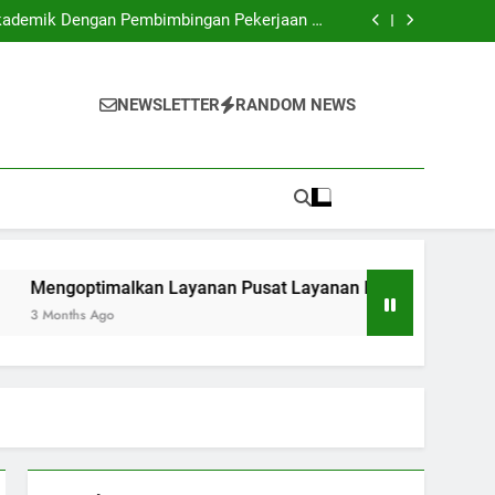
asilkan Terobosan bagi Generasi Mendatang
kademik Dengan Pembimbingan Pekerjaan di
Universitas
usat Layanan Perguruan Tinggi bagi Pelajar
 Belajar: Melibatkan Sistem Digital di Kelas
asilkan Terobosan bagi Generasi Mendatang
kademik Dengan Pembimbingan Pekerjaan di
NEWSLETTER
RANDOM NEWS
Universitas
usat Layanan Perguruan Tinggi bagi Pelajar
 Belajar: Melibatkan Sistem Digital di Kelas
imalkan Layanan Pusat Layanan Perguruan Tinggi bagi Pelaj
 Ago