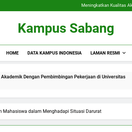
Kerja Sama Riset: Mengh
Meningkatkan Kualitas A
Mengoptimalkan Layanan P
Inovasi dalam Proses
Kerja Sama Riset: Mengh
Kampus Sabang
Meningkatkan Kualitas A
Mengoptimalkan Layanan P
Inovasi dalam Proses
HOME
DATA KAMPUS INDONESIA
LAMAN RESMI
Dengan Pembimbingan Pekerjaan di Universitas
Mengopt
3 Months
n Mahasiswa dalam Menghadapi Situasi Darurat