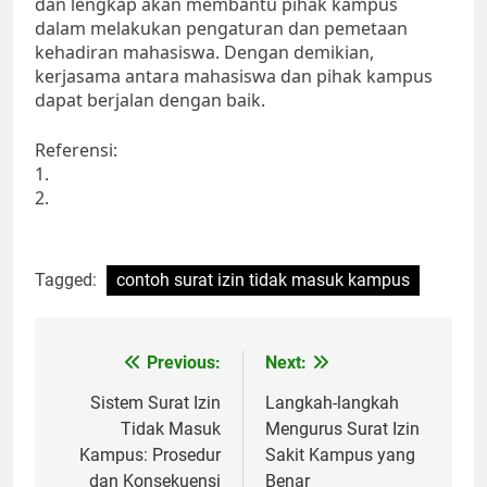
dan lengkap akan membantu pihak kampus
dalam melakukan pengaturan dan pemetaan
kehadiran mahasiswa. Dengan demikian,
kerjasama antara mahasiswa dan pihak kampus
dapat berjalan dengan baik.
Referensi:
1.
2.
Tagged:
contoh surat izin tidak masuk kampus
Post
Previous:
Next:
navigation
Sistem Surat Izin
Langkah-langkah
Tidak Masuk
Mengurus Surat Izin
Kampus: Prosedur
Sakit Kampus yang
dan Konsekuensi
Benar