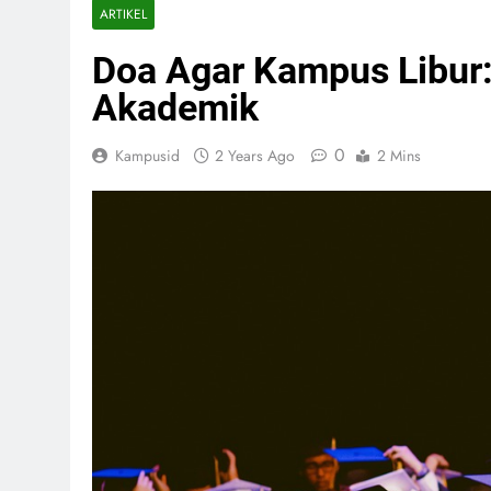
ARTIKEL
Doa Agar Kampus Libur:
Akademik
0
Kampusid
2 Years Ago
2 Mins