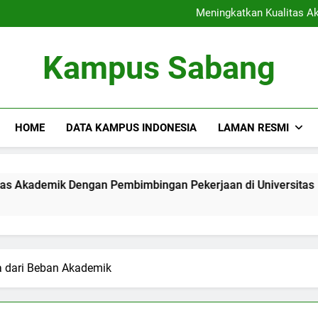
Kerja Sama Riset: Mengh
Meningkatkan Kualitas A
Mengoptimalkan Layanan P
Inovasi dalam Proses
Kerja Sama Riset: Mengh
Kampus Sabang
Meningkatkan Kualitas A
Mengoptimalkan Layanan P
Inovasi dalam Proses
HOME
DATA KAMPUS INDONESIA
LAMAN RESMI
ik Dengan Pembimbingan Pekerjaan di Universitas
Meng
3 Mon
a dari Beban Akademik