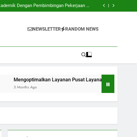
asilkan Terobosan bagi Generasi Mendatang
kademik Dengan Pembimbingan Pekerjaan di
Universitas
usat Layanan Perguruan Tinggi bagi Pelajar
 Belajar: Melibatkan Sistem Digital di Kelas
asilkan Terobosan bagi Generasi Mendatang
kademik Dengan Pembimbingan Pekerjaan di
NEWSLETTER
RANDOM NEWS
Universitas
usat Layanan Perguruan Tinggi bagi Pelajar
 Belajar: Melibatkan Sistem Digital di Kelas
optimalkan Layanan Pusat Layanan Perguruan Tinggi bagi Pe
ths Ago