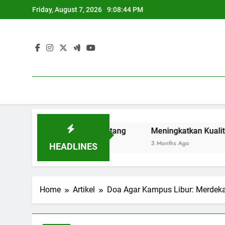
Skip
Friday, August 7, 2026
9:08:45 PM
to
content
agi Generasi Mendatang
Meningkatkan Kualitas Akadem
3 Months Ago
HEADLINES
Home
Artikel
Doa Agar Kampus Libur: Merdek