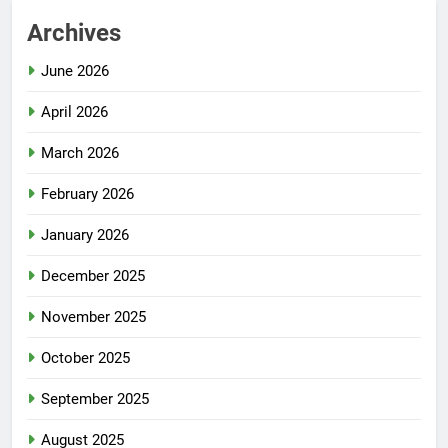
Archives
June 2026
April 2026
March 2026
February 2026
January 2026
December 2025
November 2025
October 2025
September 2025
August 2025