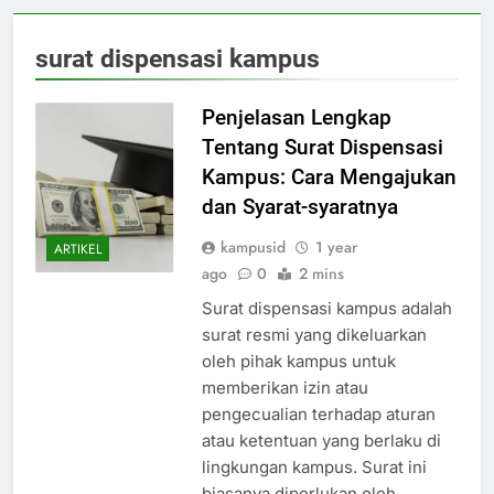
surat dispensasi kampus
Penjelasan Lengkap
Tentang Surat Dispensasi
Kampus: Cara Mengajukan
dan Syarat-syaratnya
kampusid
1 year
ARTIKEL
ago
0
2 mins
Surat dispensasi kampus adalah
surat resmi yang dikeluarkan
oleh pihak kampus untuk
memberikan izin atau
pengecualian terhadap aturan
atau ketentuan yang berlaku di
lingkungan kampus. Surat ini
biasanya diperlukan oleh