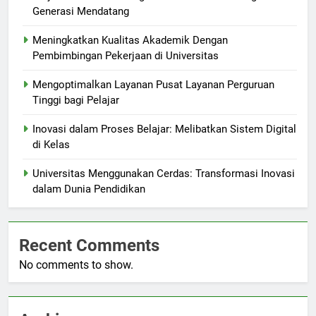
Generasi Mendatang
Meningkatkan Kualitas Akademik Dengan
Pembimbingan Pekerjaan di Universitas
Mengoptimalkan Layanan Pusat Layanan Perguruan
Tinggi bagi Pelajar
Inovasi dalam Proses Belajar: Melibatkan Sistem Digital
di Kelas
Universitas Menggunakan Cerdas: Transformasi Inovasi
dalam Dunia Pendidikan
Recent Comments
No comments to show.